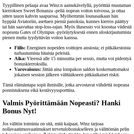
Tyypillinen pelaaja avaa Winz:n aamukävelyllä, pyörittää muutaman
kierroksen Sweet Bonanza -peliä nopean voiton toivossa, ja ottaa
sitten tauon kahvin saapuessa. Myöhemmin lounasaikaan hän
hyppää Aviatoriin, asettaen pieniä panoksia, kunnes kierros päättyy
tai hän saavuttaa stop-loss‑rajan. Myös iltasessio voi koostua viidestä
nopeasta Gates of Olympus -pyöräytyksestä ennen uloskirjautumista
pienen mutta tyydyttävän voiton kanssa.
Fiilis:
Energinen nopeiden voittojen ansiosta; ei pitkäkestoista
turhautumista hitaista peleistä.
Aika:
Yleensä alle 15 minuuttia per sessio, mutta voi pidentyä
bonuskierroksilla.
Varovaisuus:
Jättää aina lompakon saldon koskemattomaksi
jokaisen session jälkeen välttääkseen pitkäaikaiset riskit.
Tämä elämäntapa sopii ihmisille, jotka arvostavat viihdettä nopeana
ponnistuksena eikä kestävyyssporttina.
Valmis Pyörittämään Nopeasti? Hanki
Bonus Nyt!
Jos välitön toiminta on sitä, mitä kaipaat, Winz tarjoaa
nollavaatimusvaatimukset tervetulobonukselleen ja välittömän pelin