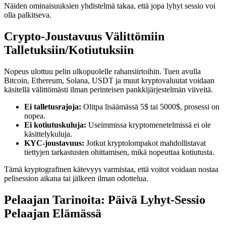
Näiden ominaisuuksien yhdistelmä takaa, että jopa lyhyt sessio voi
olla palkitseva.
Crypto‑Joustavuus Välittömiin
Talletuksiin/Kotiutuksiin
Nopeus ulottuu pelin ulkopuolelle rahansiirtoihin. Tuen avulla
Bitcoin, Ethereum, Solana, USDT ja muut kryptovaluutat voidaan
käsitellä välittömästi ilman perinteisen pankkijärjestelmän viiveitä.
Ei talletusrajoja:
Olitpa lisäämässä 5$ tai 5000$, prosessi on
nopea.
Ei kotiutuskuluja:
Useimmissa kryptomenetelmissä ei ole
käsittelykuluja.
KYC‑joustavuus:
Jotkut kryptolompakot mahdollistavat
tiettyjen tarkastusten ohittamisen, mikä nopeuttaa kotiutusta.
Tämä kryptografinen kätevyys varmistaa, että voitot voidaan nostaa
pelisession aikana tai jälkeen ilman odottelua.
Pelaajan Tarinoita: Päivä Lyhyt‑Sessio
Pelaajan Elämässä