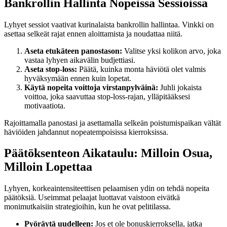
Bankrollin Hallinta Nopeissa Sessioissa
Lyhyet sessiot vaativat kurinalaista bankrollin hallintaa. Vinkki on
asettaa selkeät rajat ennen aloittamista ja noudattaa niitä.
Aseta etukäteen panostason:
Valitse yksi kolikon arvo, joka
vastaa lyhyen aikavälin budjettiasi.
Aseta stop-loss:
Päätä, kuinka monta häviötä olet valmis
hyväksymään ennen kuin lopetat.
Käytä nopeita voittoja virstanpylväinä:
Juhli jokaista
voittoa, joka saavuttaa stop-loss‑rajan, ylläpitääksesi
motivaatiota.
Rajoittamalla panostasi ja asettamalla selkeän poistumispaikan vältät
häviöiden jahdannut nopeatempoisissa kierroksissa.
Päätöksenteon Aikataulu: Milloin Osua,
Milloin Lopettaa
Lyhyen, korkeaintensiteettisen pelaamisen ydin on tehdä nopeita
päätöksiä. Useimmat pelaajat luottavat vaistoon eivätkä
monimutkaisiin strategioihin, kun he ovat pelitilassa.
Pyöräytä uudelleen:
Jos et ole bonuskierroksella, jatka