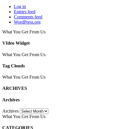
Log in
Entries feed
Comments feed
WordPress.org
What You Get From Us
VIdeo Widget
What You Get From Us
Tag Clouds
What You Get From Us
ARCHIVES
Archives
Archives
What You Get From Us
CATEGORIES