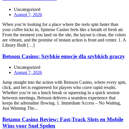
Uncategorized
August 7, 2026
When you’re looking for a place where the reels spin faster than
your coffee kicks in, Spinrise Casino feels like a breath of fresh air.
From the moment you land on the site, the layout is clean, the colors
are vibrant, and the promise of instant action is front and center. 1. A
Library Built […]
Betsson Casino: Szybkie emocje dla szybkich graczy
Uncategorized
August 7, 2026
Jump straight into the action with Betsson Casino, where every spin,
click, and bet is engineered for players who crave rapid results.
Whether you’re on a lunch break or squeezing in a quick session
between meetings, Betsson delivers a seamless experience that
keeps the adrenaline flowing. 1. Immediate Access – No Waiting,
Just Winning The...
Betamo Casino Review: Fast‑Track Slots en Mobile
Wins voor Snel Spelen