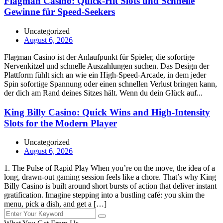
Flagman Casino: Quick‑Hit Slots und Schnelle
Gewinne für Speed‑Seekers
Uncategorized
August 6, 2026
Flagman Casino ist der Anlaufpunkt für Spieler, die sofortige
Nervenkitzel und schnelle Auszahlungen suchen. Das Design der
Plattform fühlt sich an wie ein High‑Speed‑Arcade, in dem jeder
Spin sofortige Spannung oder einen schnellen Verlust bringen kann,
der dich am Rand deines Sitzes hält. Wenn du dein Glück auf...
King Billy Casino: Quick Wins and High‑Intensity
Slots for the Modern Player
Uncategorized
August 6, 2026
1. The Pulse of Rapid Play When you’re on the move, the idea of a
long, drawn‑out gaming session feels like a chore. That’s why King
Billy Casino is built around short bursts of action that deliver instant
gratification. Imagine stepping into a bustling café: you skim the
menu, pick a dish, and get a […]