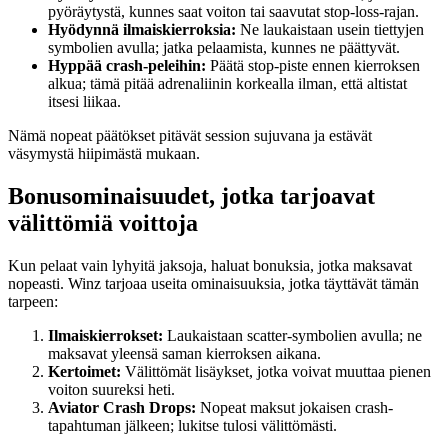
pyöräytystä, kunnes saat voiton tai saavutat stop-loss‑rajan.
Hyödynnä ilmaiskierroksia:
Ne laukaistaan usein tiettyjen
symbolien avulla; jatka pelaamista, kunnes ne päättyvät.
Hyppää crash-peleihin:
Päätä stop‑piste ennen kierroksen
alkua; tämä pitää adrenaliinin korkealla ilman, että altistat
itsesi liikaa.
Nämä nopeat päätökset pitävät session sujuvana ja estävät
väsymystä hiipimästä mukaan.
Bonusominaisuudet, jotka tarjoavat
välittömiä voittoja
Kun pelaat vain lyhyitä jaksoja, haluat bonuksia, jotka maksavat
nopeasti. Winz tarjoaa useita ominaisuuksia, jotka täyttävät tämän
tarpeen:
Ilmaiskierrokset:
Laukaistaan scatter‑symbolien avulla; ne
maksavat yleensä saman kierroksen aikana.
Kertoimet:
Välittömät lisäykset, jotka voivat muuttaa pienen
voiton suureksi heti.
Aviator Crash Drops:
Nopeat maksut jokaisen crash-
tapahtuman jälkeen; lukitse tulosi välittömästi.