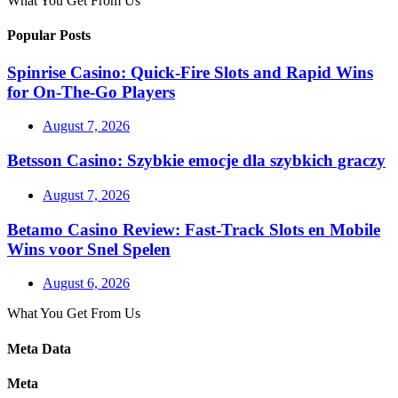
What You Get From Us
Popular Posts
Spinrise Casino: Quick‑Fire Slots and Rapid Wins
for On‑The‑Go Players
August 7, 2026
Betsson Casino: Szybkie emocje dla szybkich graczy
August 7, 2026
Betamo Casino Review: Fast‑Track Slots en Mobile
Wins voor Snel Spelen
August 6, 2026
What You Get From Us
Meta Data
Meta