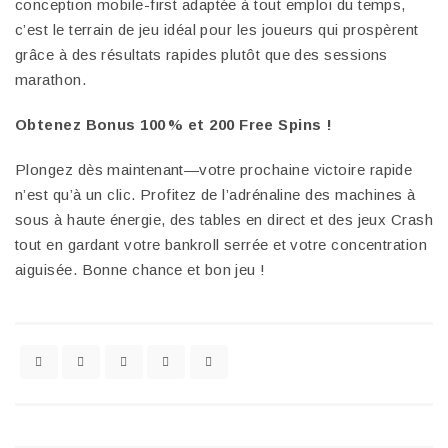
conception mobile-first adaptée à tout emploi du temps,
c’est le terrain de jeu idéal pour les joueurs qui prospèrent
grâce à des résultats rapides plutôt que des sessions
marathon.
Obtenez Bonus 100 % et 200 Free Spins !
Plongez dès maintenant—votre prochaine victoire rapide
n’est qu’à un clic. Profitez de l’adrénaline des machines à
sous à haute énergie, des tables en direct et des jeux Crash
tout en gardant votre bankroll serrée et votre concentration
aiguisée. Bonne chance et bon jeu !