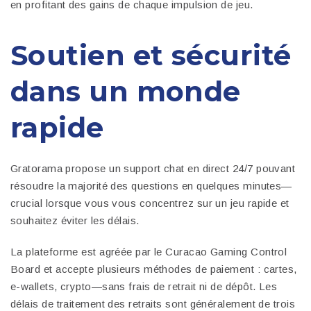
en profitant des gains de chaque impulsion de jeu.
Soutien et sécurité
dans un monde
rapide
Gratorama propose un support chat en direct 24/7 pouvant
résoudre la majorité des questions en quelques minutes—
crucial lorsque vous vous concentrez sur un jeu rapide et
souhaitez éviter les délais.
La plateforme est agréée par le Curacao Gaming Control
Board et accepte plusieurs méthodes de paiement : cartes,
e-wallets, crypto—sans frais de retrait ni de dépôt. Les
délais de traitement des retraits sont généralement de trois