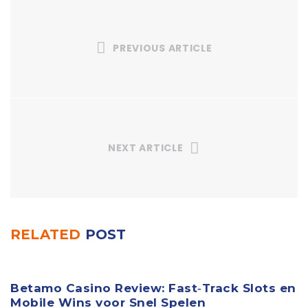
PREVIOUS ARTICLE
NEXT ARTICLE
RELATED
POST
Betamo Casino Review: Fast‑Track Slots en
R
Mobile Wins voor Snel Spelen
Q