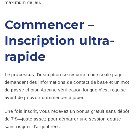
maximum de jeu.
Commencer –
Inscription ultra-
rapide
Le processus d’inscription se résume à une seule page
demandant des informations de contact de base et un mot
de passe choisi. Aucune vérification longue n’est requise
avant de pouvoir commencer à jouer.
Une fois inscrit, vous recevez un bonus gratuit sans dépôt
de 7 €—juste assez pour démarrer une session courte
sans risquer d’argent réel.