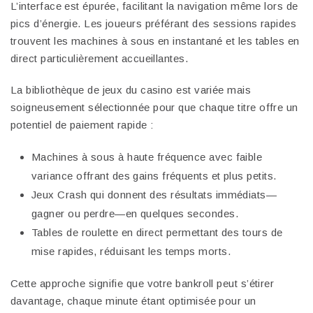
L’interface est épurée, facilitant la navigation même lors de
pics d’énergie. Les joueurs préférant des sessions rapides
trouvent les machines à sous en instantané et les tables en
direct particulièrement accueillantes.
La bibliothèque de jeux du casino est variée mais
soigneusement sélectionnée pour que chaque titre offre un
potentiel de paiement rapide :
Machines à sous à haute fréquence avec faible
variance offrant des gains fréquents et plus petits.
Jeux Crash qui donnent des résultats immédiats—
gagner ou perdre—en quelques secondes.
Tables de roulette en direct permettant des tours de
mise rapides, réduisant les temps morts.
Cette approche signifie que votre bankroll peut s’étirer
davantage, chaque minute étant optimisée pour un