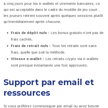
à cinq jours pour les e-wallets et virements bancaires, ce
qui est acceptable dans le cadre du modèle de jeu court ;
les joueurs retirent souvent après quelques sessions plutôt
qu’immédiatement après chacune.
Frais de dépôt nuls :
Les bonus gratuits n’ont pas de
frais cachés.
Frais de retrait nuls :
Tous les retraits sont sans
frais, quelle que soit la méthode.
Vitesse e-wallet :
Les retraits crypto via e-wallets
sont presque instantanés une fois approuvés.
Support par email et
ressources
Si vous préférez communiquer par email ou avez besoin