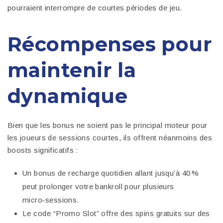
pourraient interrompre de courtes périodes de jeu.
Récompenses pour
maintenir la
dynamique
Bien que les bonus ne soient pas le principal moteur pour
les joueurs de sessions courtes, ils offrent néanmoins des
boosts significatifs :
Un bonus de recharge quotidien allant jusqu’à 40 %
peut prolonger votre bankroll pour plusieurs
micro‑sessions.
Le code “Promo Slot” offre des spins gratuits sur des