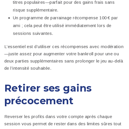
titres populaires—parfait pour des gains frais sans
risque supplémentaire.
Un programme de parrainage récompense 100 € par
ami ; cela peut être utilisé immédiatement lors de
sessions suivantes.
L’essentiel est d’utiliser ces récompenses avec modération
—juste assez pour augmenter votre bankroll pour une ou
deux parties supplémentaires sans prolonger le jeu au-delà
de l’intensité souhaitée.
Retirer ses gains
précocement
Reverser les profits dans votre compte après chaque
session vous permet de rester dans des limites sûres tout