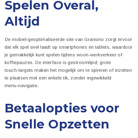
Spelen Overal,
Altijd
De mobiel‑geoptimaliseerde site van Gransino zorgt ervoor
dat elk spel snel laadt op smartphones en tablets, waardoor
je gemakkelijk kunt spelen tijdens woon‑werkverkeer of
koffiepauzes. De interface is gestroomlijnd; grote
touch‑targets maken het mogelijk om te spinnen of inzetten
te plaatsen met een enkele tik, zonder ingewikkeld
menu‑navigatie.
Betaalopties voor
Snelle Opzetten