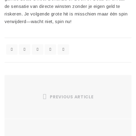
de sensatie van directe winsten zonder je eigen geld te
riskeren. Je volgende grote hit is misschien maar één spin
verwijderd—wacht niet, spin nu!
PREVIOUS ARTICLE