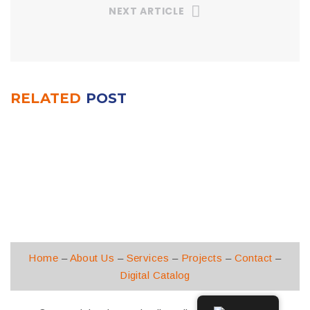
NEXT ARTICLE
RELATED
POST
Home
–
About Us
–
Services
–
Projects
–
Contact
–
Digital Catalog