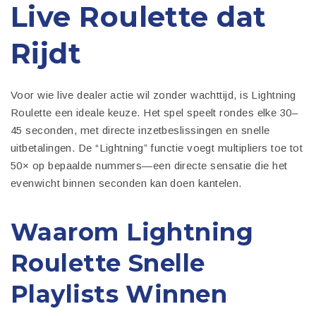
Live Roulette dat
Rijdt
Voor wie live dealer actie wil zonder wachttijd, is Lightning
Roulette een ideale keuze. Het spel speelt rondes elke 30–
45 seconden, met directe inzetbeslissingen en snelle
uitbetalingen. De “Lightning” functie voegt multipliers toe tot
50× op bepaalde nummers—een directe sensatie die het
evenwicht binnen seconden kan doen kantelen.
Waarom Lightning
Roulette Snelle
Playlists Winnen