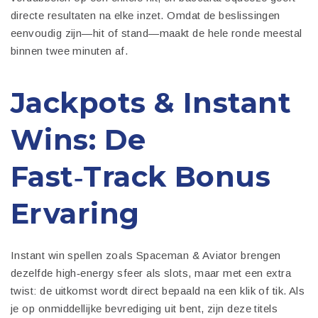
directe resultaten na elke inzet. Omdat de beslissingen
eenvoudig zijn—hit of stand—maakt de hele ronde meestal
binnen twee minuten af.
Jackpots & Instant
Wins: De
Fast‑Track Bonus
Ervaring
Instant win spellen zoals Spaceman & Aviator brengen
dezelfde high‑energy sfeer als slots, maar met een extra
twist: de uitkomst wordt direct bepaald na een klik of tik. Als
je op onmiddellijke bevrediging uit bent, zijn deze titels