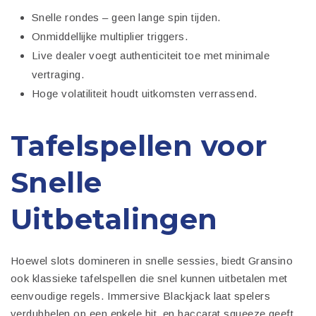
Snelle rondes – geen lange spin tijden.
Onmiddellijke multiplier triggers.
Live dealer voegt authenticiteit toe met minimale
vertraging.
Hoge volatiliteit houdt uitkomsten verrassend.
Tafelspellen voor
Snelle
Uitbetalingen
Hoewel slots domineren in snelle sessies, biedt Gransino
ook klassieke tafelspellen die snel kunnen uitbetalen met
eenvoudige regels. Immersive Blackjack laat spelers
verdubbelen op een enkele hit, en baccarat squeeze geeft