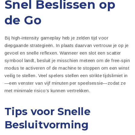
Snel Beslissen op
de Go
Bij high‑intensity gameplay heb je zelden tijd voor
diepgaande strategieën. In plaats daarvan vertrouw je op je
gevoel en snelle reflexen. Wanneer een slot een scatter
symbool landt, besluit je misschien meteen om de free‑spin
modus te activeren of de machine te stoppen om een winst
veilig te stellen. Veel spelers stellen een strikte tijdslimiet in
—een venster van vijf minuten per speelsessie—zodat ze
met minimale risico’s kunnen vertrekken.
Tips voor Snelle
Besluitvorming